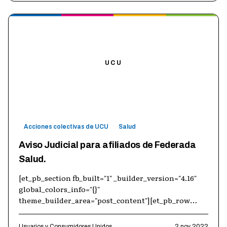
UCU
Acciones colectivas de UCU
Salud
Aviso Judicial para afiliados de Federada
Salud.
[et_pb_section fb_built="1" _builder_version="4.16"
global_colors_info="{}"
theme_builder_area="post_content"][et_pb_row
_builder_version="4.16" background_size="initial"
backgroun
…
Usuarios y Consumidores Unidos
2 nov 2022