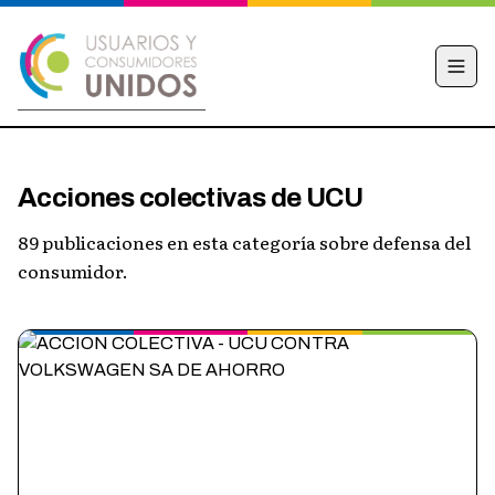
INICIO
Acciones colectivas de UCU
CAMPAÑA
89 publicaciones en esta categoría sobre defensa del
NOTICIAS
consumidor.
EDUCACIÓN FINANCIERA
HACÉ TU DENUNCIA
OBSERVATORIO
CONTACTO