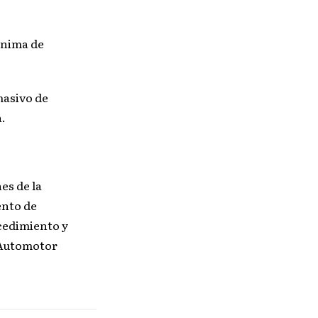
ónima de
masivo de
a.
es de la
ento de
ocedimiento y
 Automotor