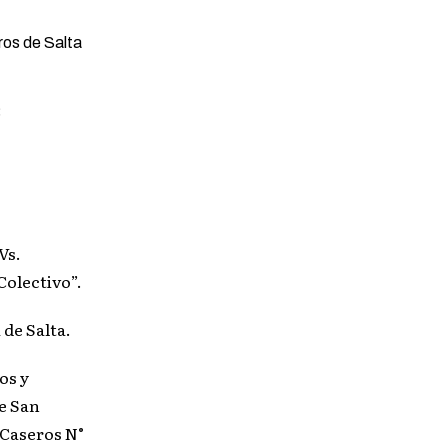
:
Vs.
lectivo”.
 de Salta.
os y
e San
 Caseros N°