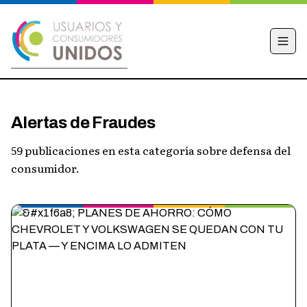
INICIO
Alertas de Fraudes
CAMPAÑA
59 publicaciones en esta categoría sobre defensa del
NOTICIAS
consumidor.
EDUCACIÓN FINANCIERA
HACÉ TU DENUNCIA
OBSERVATORIO
CONTACTO