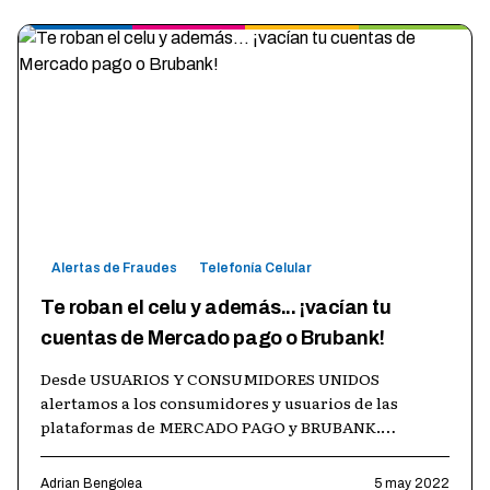
Alertas de Fraudes
Telefonía Celular
Te roban el celu y además... ¡vacían tu
cuentas de Mercado pago o Brubank!
Desde USUARIOS Y CONSUMIDORES UNIDOS
alertamos a los consumidores y usuarios de las
plataformas de MERCADO PAGO y BRUBANK.
Recientemente, tomamos conocimiento que
lamentablemente m
…
Adrian Bengolea
5 may 2022