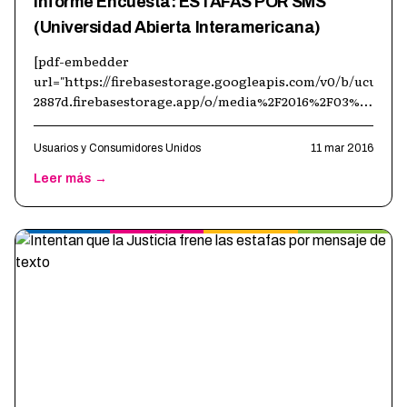
Informe Encuesta: ESTAFAS POR SMS
(Universidad Abierta Interamericana)
[pdf-embedder
url="https://firebasestorage.googleapis.com/v0/b/ucuweb
2887d.firebasestorage.app/o/media%2F2016%2F03%2FEstaf
por-SMS-Presentaci%C3%B3n.pdf?alt=media"]
Usuarios y Consumidores Unidos
11 mar 2016
Leer más →