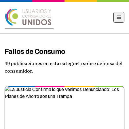
INICIO
Fallos de Consumo
CAMPAÑA
49 publicaciones en esta categoría sobre defensa del
NOTICIAS
consumidor.
EDUCACIÓN FINANCIERA
HACÉ TU DENUNCIA
OBSERVATORIO
CONTACTO