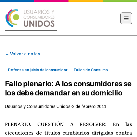
INICIO
← Volver a notas
CAMPAÑA
NOTICIAS
Defensa en juicio del consumidor
Fallos de Consumo
EDUCACIÓN FINANCIERA
Fallo plenario: A los consumidores se
HACÉ TU DENUNCIA
los debe demandar en su domicilio
OBSERVATORIO
Usuarios y Consumidores Unidos
·
2 de febrero 2011
CONTACTO
PLENARIO. CUESTIÓN A RESOLVER: En las
ejecuciones de títulos cambiarios dirigidas contra