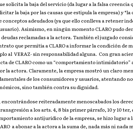
e solicita la baja del servicio (da lugar a la falsa creencia 
icitar la baja por las causas que estipula la empresa) y *la
e conceptos adeudados (ya que ello conlleva a retener ind
 usuario). Asimismo, en ningún momento CLARO pudo dem
s deudas reclamadas a la actora. También el juzgado cons
ontrato que permitía a CLARO a informar la condición de 
plo al VERAZ- sin responsabilidad alguna. Con gran aciert
ucta de CLARO como un “comportamiento intimidatorio” a
por la actora. Claramente, la empresa mostró un claro me
damentales de los consumidores y usuarios, atentando no
onómicos, sino también contra su dignidad.
, encontrándose reiteradamente menoscabados los derec
nsgresión a los arts. 4, 8 bis primer párrafo, 10 y 10 ter, 
omportamiento antijurídico de la empresa, se hizo lugar a
RO a abonar a la actora a la suma de, nada más ni nada 