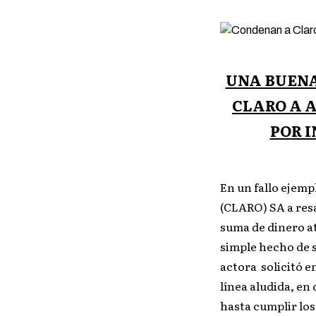
UNA BUENA
CLARO A 
POR 
En un fallo ejem
(CLARO) SA a resa
suma de dinero a
simple hecho de s
actora solicitó e
línea aludida, en
hasta cumplir los