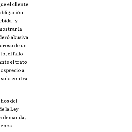
que el cliente
 obligación
ebida –y
ostrar la
ideró abusiva
moroso de un
o, el fallo
nte el trato
nosprecio a
 solo contra
hos del
de la Ley
 la demanda,
menos