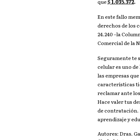
que
$
1.035.372
.
En este fallo mem
derechos de los 
24.240 –la Column
Comercial de la N
Seguramente te se
celular es uno de
las empresas que 
características t
reclamar ante lo
Hace valer tus de
de contratación.
aprendizaje y ed
Autores: Dras. Ga