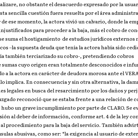
nalizare, no obstante el desacuerdo expresado por la usuari
sta sencilla cuestión fuera resuelta por el área administra
 de ese momento, la actora vivió un calvario, donde la em
 injustificados para proceder a la baja, más el cobro de co
 se suma el hostigamiento de estudios jurídicos externos
cos –la supuesta deuda que tenía la actora había sido cedi
bía también terciarizado su cobro-, pretendiendo cobros
de sumas cuyo origen eran totalmente desconocidos e inf
o a la actora en carácter de deudora morosa ante el VER
llo implica. En consecuencia y sin otra alternativa, la dam
ones legales en busca del resarcimiento por los daños y per
uzgado reconoció que se estaba frente a una relación de 
s, hubo un grave incumplimiento por parte de CLARO. Se e
ión al deber de información, conforme art. 4 de la ley co
 al procedimiento para la baja del servicio. También advirt
sulas abusivas, como ser: *la exigencia al usuario de exter