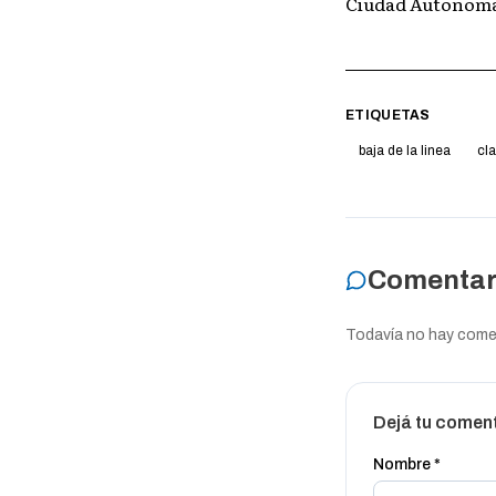
Ciudad Autonoma
ETIQUETAS
baja de la linea
cla
Comentar
Todavía no hay coment
Dejá tu comen
Nombre *