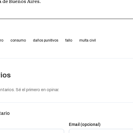
 de Buenos Aires.
ro
consumo
daños punitivos
fallo
multa civil
ios
arios. Sé el primero en opinar.
tario
Email (opcional)