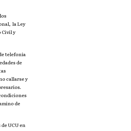
los
nal, la Ley
Civil y
de telefonía
iedades de
tas
no callarse y
presarios.
 condiciones
camino de
s de UCU en