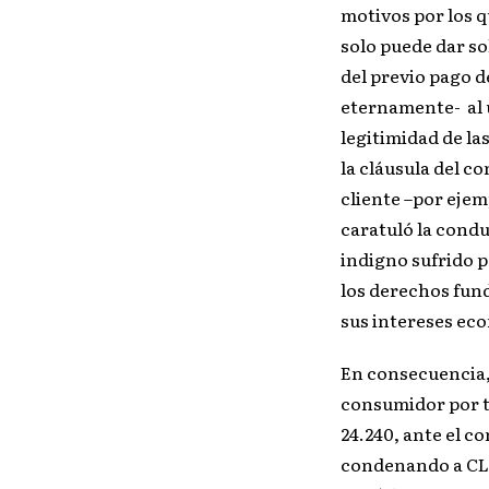
motivos por los qu
solo puede dar sol
del previo pago d
eternamente- al
legitimidad de la
la cláusula del c
cliente –por ejem
caratuló la cond
indigno sufrido 
los derechos fun
sus intereses ec
En consecuencia
consumidor por tra
24.240, ante el c
condenando a CLA