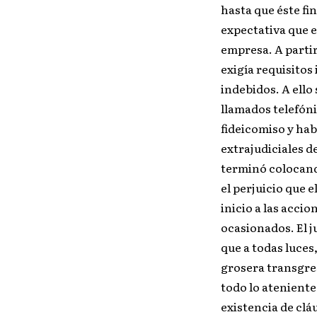
hasta que éste fi
expectativa que e
empresa. A partir
exigía requisitos
indebidos. A ello
llamados telefóni
fideicomiso y ha
extrajudiciales 
terminó colocand
el perjuicio que e
inicio a las acci
ocasionados. El j
que a todas luce
grosera transgres
todo lo ateniente
existencia de cláu