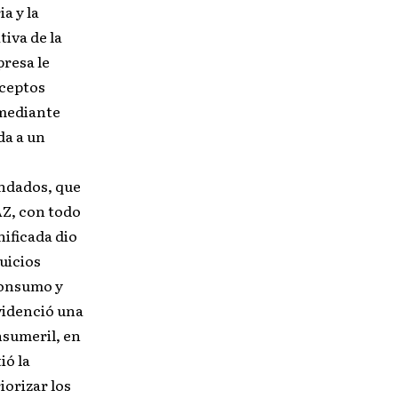
a y la
tiva de la
presa le
nceptos
 mediante
da a un
undados, que
AZ, con todo
nificada dio
juicios
consumo y
videnció una
nsumeril, en
ió la
iorizar los