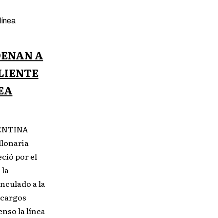
DENAN A
LIENTE
EA
RGENTINA
llonaria
ció por el
 la
inculado a la
 cargos
nso la línea