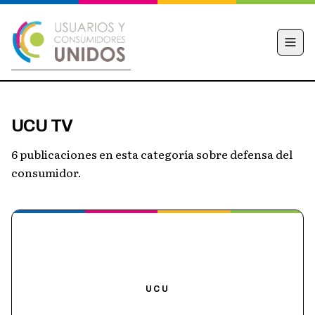
INICIO
UCU TV
CAMPAÑA
6 publicaciones en esta categoría sobre defensa del
NOTICIAS
consumidor.
EDUCACIÓN FINANCIERA
HACÉ TU DENUNCIA
OBSERVATORIO
CONTACTO
UCU