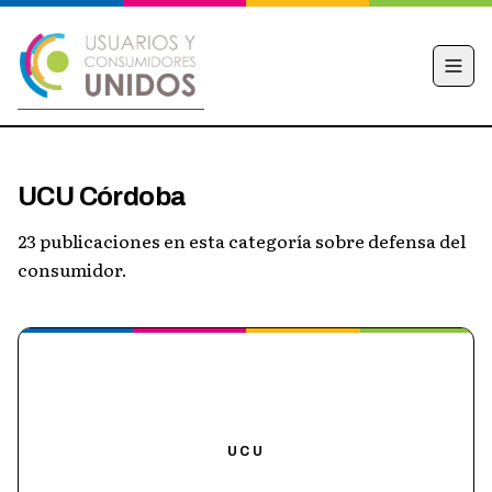
INICIO
UCU Córdoba
CAMPAÑA
23 publicaciones en esta categoría sobre defensa del
NOTICIAS
consumidor.
EDUCACIÓN FINANCIERA
HACÉ TU DENUNCIA
OBSERVATORIO
CONTACTO
UCU