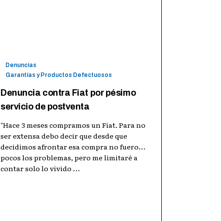
Usuarios y Consumidores Unidos
8 ago 2015
Leer más →
Denuncias
Garantías y Productos Defectuosos
Denuncia contra Fiat por pésimo
servicio de postventa
"Hace 3 meses compramos un Fiat. Para no
ser extensa debo decir que desde que
decidimos afrontar esa compra no fueron
pocos los problemas, pero me limitaré a
contar solo lo vivido
…