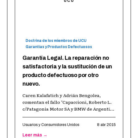
UCU
Doctrina de los miembros de UCU
Garantías y Productos Defectuosos
Garantía Legal. La reparación no
satisfactoria y la sustitución de un
producto defectuoso por otro
nuevo.
Caren Kalafatich y Adrián Bengolea,
comentan el fallo "Capaccioni, Roberto L.
c/Patagonia Motor SA y BMW de Argentina
SA Infracción a la Ley del Consumidor" I.-
El caso El 21 de fe
…
Usuarios y Consumidores Unidos
8 abr 2015
Leer más →