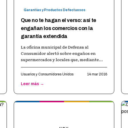
Garantías y Productos Defectuosos
Que no te hagan el verso: así te
engañan los comercios con la
garantía extendida
La oficina municipal de Defensa al
Consumidor alertó sobre engaños en
supermercados y locales que, mediante
ofertas supuestamente convenientes,
encubren ventajas importantes a favo
…
Usuarios y Consumidores Unidos
14 mar 2016
Leer más →