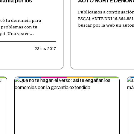
lama por los
AUTO NORTE DENUNC
Publicamos a continuación 
ESCALANTE DNI 16.864.881 
cé tu denuncia para
buscar por la web un auto
és problemas con tu
uí. Una vez co
…
23 nov 2017
Usuarios y Consumidores Unidos
Leer más →