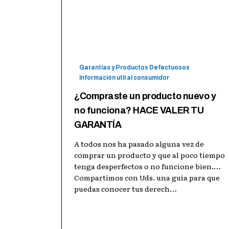
Usuarios y Consumidores Unidos
29 sep 2016
Leer más →
Garantías y Productos Defectuosos
Información útil al consumidor
¿Compraste un producto nuevo y
no funciona? HACE VALER TU
GARANTÍA
A todos nos ha pasado alguna vez de
comprar un producto y que al poco tiempo
tenga desperfectos o no funcione bien.
Compartimos con Uds. una guía para que
puedas conocer tus derech
…