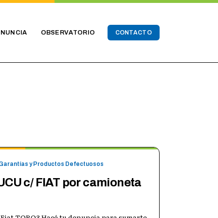
ENUNCIA
OBSERVATORIO
CONTACTO
Garantías y Productos Defectuosos
UCU c/ FIAT por camioneta
 Fiat TORO? Hacé tu denuncia para sumarte