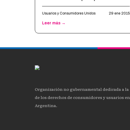
con motivo de los hechos sucedidos en
Enero cuando miles de niños s
…
Usuarios y Consumidores Unidos
29 ene 2015
Leer más →
Organización no gubernamental dedicada a la
de los derechos de consumidores y usuarios en
Argentina.