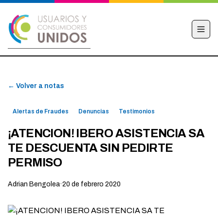
INICIO
← Volver a notas
CAMPAÑA
NOTICIAS
Alertas de Fraudes
Denuncias
Testimonios
EDUCACIÓN FINANCIERA
¡ATENCION! IBERO ASISTENCIA SA
HACÉ TU DENUNCIA
TE DESCUENTA SIN PEDIRTE
OBSERVATORIO
PERMISO
CONTACTO
Adrian Bengolea
·
20 de febrero 2020