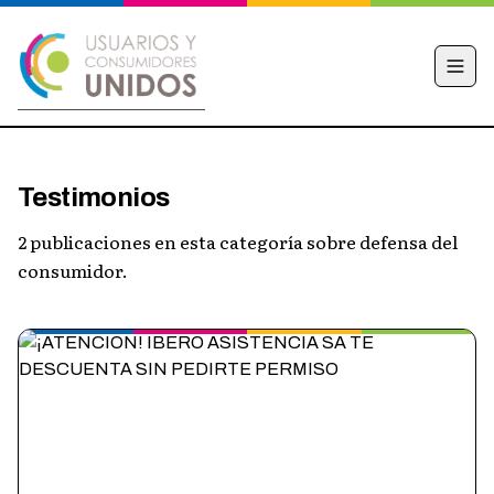
INICIO
Testimonios
CAMPAÑA
2 publicaciones en esta categoría sobre defensa del
NOTICIAS
consumidor.
EDUCACIÓN FINANCIERA
HACÉ TU DENUNCIA
OBSERVATORIO
CONTACTO