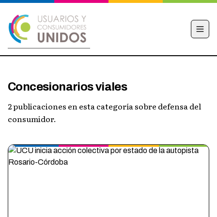
INICIO
Concesionarios viales
CAMPAÑA
2 publicaciones en esta categoría sobre defensa del
NOTICIAS
consumidor.
EDUCACIÓN FINANCIERA
HACÉ TU DENUNCIA
OBSERVATORIO
CONTACTO