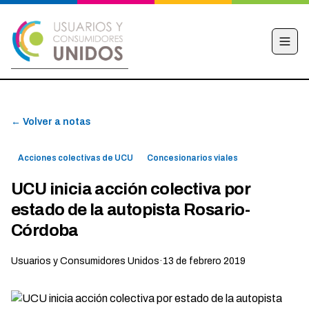
INICIO
← Volver a notas
CAMPAÑA
NOTICIAS
Acciones colectivas de UCU
Concesionarios viales
EDUCACIÓN FINANCIERA
UCU inicia acción colectiva por
HACÉ TU DENUNCIA
estado de la autopista Rosario-
OBSERVATORIO
Córdoba
CONTACTO
Usuarios y Consumidores Unidos
·
13 de febrero 2019