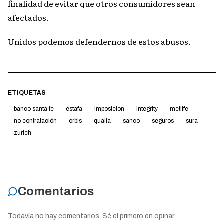
finalidad de evitar que otros consumidores sean
afectados.
Unidos podemos defendernos de estos abusos.
ETIQUETAS
banco santa fe
estafa
imposicion
integrity
metlife
no contratación
orbis
qualia
sanco
seguros
sura
zurich
Comentarios
Todavía no hay comentarios. Sé el primero en opinar.