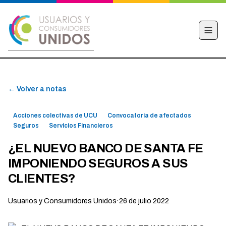
INICIO
← Volver a notas
CAMPAÑA
NOTICIAS
Acciones colectivas de UCU
Convocatoria de afectados
EDUCACIÓN FINANCIERA
Seguros
Servicios Financieros
HACÉ TU DENUNCIA
¿EL NUEVO BANCO DE SANTA FE
IMPONIENDO SEGUROS A SUS
OBSERVATORIO
CLIENTES?
CONTACTO
Usuarios y Consumidores Unidos
·
26 de julio 2022