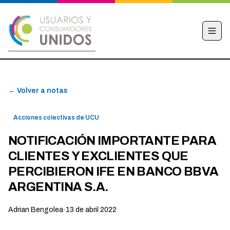
INICIO
← Volver a notas
CAMPAÑA
NOTICIAS
Acciones colectivas de UCU
EDUCACIÓN FINANCIERA
NOTIFICACIÓN IMPORTANTE PARA
HACÉ TU DENUNCIA
CLIENTES Y EXCLIENTES QUE
OBSERVATORIO
PERCIBIERON IFE EN BANCO BBVA
ARGENTINA S.A.
CONTACTO
Adrian Bengolea
·
13 de abril 2022