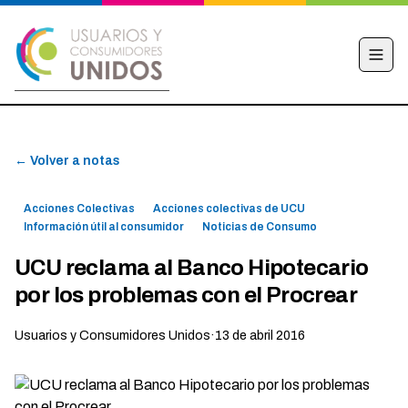
INICIO
← Volver a notas
CAMPAÑA
NOTICIAS
Acciones Colectivas
Acciones colectivas de UCU
EDUCACIÓN FINANCIERA
Información útil al consumidor
Noticias de Consumo
HACÉ TU DENUNCIA
UCU reclama al Banco Hipotecario
por los problemas con el Procrear
OBSERVATORIO
CONTACTO
Usuarios y Consumidores Unidos
·
13 de abril 2016