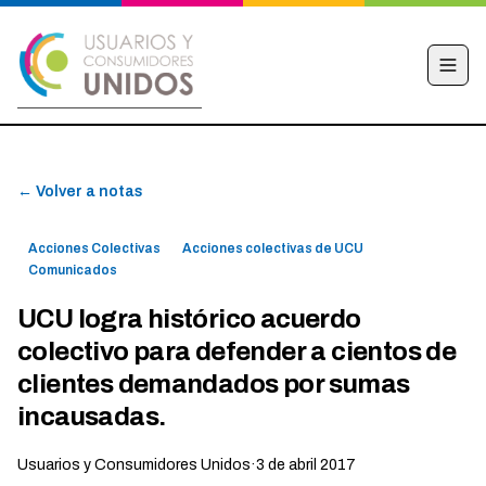
INICIO
← Volver a notas
CAMPAÑA
NOTICIAS
Acciones Colectivas
Acciones colectivas de UCU
EDUCACIÓN FINANCIERA
Comunicados
HACÉ TU DENUNCIA
UCU logra histórico acuerdo
colectivo para defender a cientos de
OBSERVATORIO
clientes demandados por sumas
CONTACTO
incausadas.
Usuarios y Consumidores Unidos
·
3 de abril 2017