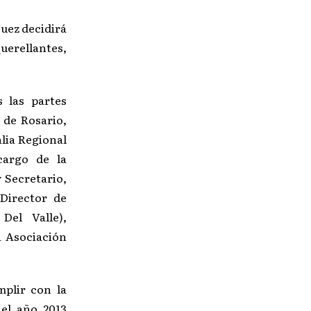
Juez decidirá
uerellantes,
 las partes
 de Rosario,
alia Regional
cargo de la
y Secretario,
Director de
Del Valle),
a Asociación
mplir con la
el año 2013