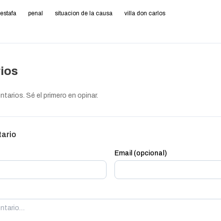
estafa
penal
situacion de la causa
villa don carlos
ios
arios. Sé el primero en opinar.
tario
Email (opcional)