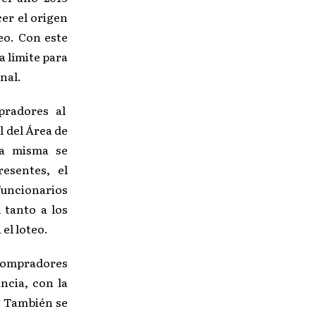
cer el origen
eo. Con este
a límite para
nal.
pradores al
 del Área de
La misma se
resentes, el
uncionarios
 tanto a los
el loteo.
 compradores
ncia, con la
. También se