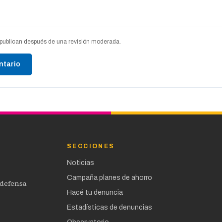
publican después de una revisión moderada.
ntario
SECCIONES
Noticias
Campaña planes de ahorro
 defensa
Hacé tu denuncia
Estadísticas de denuncias