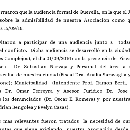
maron que la audiencia formal de Querella, en la que el 
 sobre la admisibilidad de nuestra Asociación como q
a 15/09/16.
itaron a participar de una audiencia junto a todas
el conflicto. Dicha audiencia se desarrolló en la ciudad
s Complejos), el día 01/09/2016 con la presencia de Fisc
scal Dr. Sebastian Narvaja y Personal del área a 
iscalia de nuestra ciudad (Fiscal Dra. Analia Saravaglia 
one); Municipalidad (Intendente Prof. Ramon Berti, 
s Dr. Omar Ferreyra y Asesor Jurídico Dr. Jose 
e los denunciados (Dr. Oscar E. Romera) y por nuestr
drian Bengolea y Evelyn Casas).
s mas relevantes fueron tratados la necesidad de cu
entas que viene exigiendo nuestra Asociación desde 