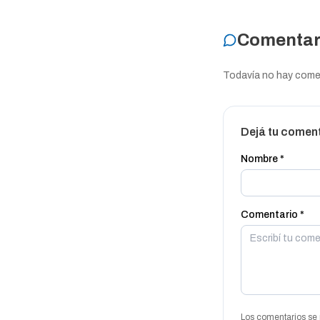
Comentar
Todavía no hay coment
Dejá tu comen
Nombre *
Comentario *
Los comentarios se 