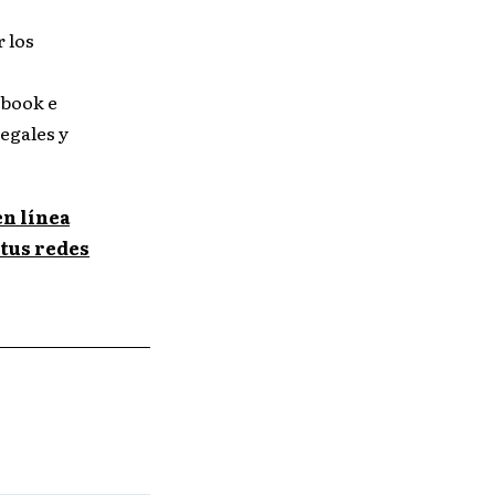
 los
ebook e
egales y
en línea
 tus redes