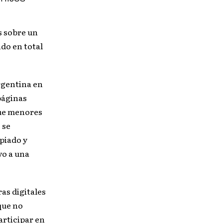
s sobre un
do en total
rgentina en
páginas
que menores
 se
piado y
vo a una
as digitales
que no
articipar en