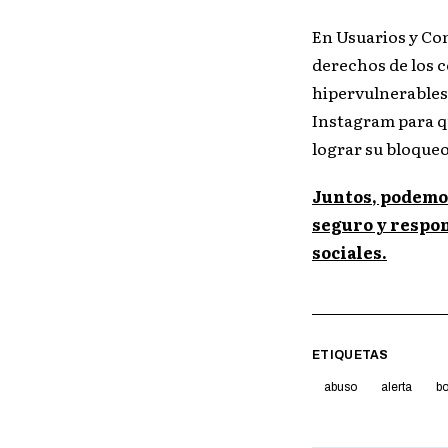
En Usuarios y C
derechos de los 
hipervulnerables
Instagram para q
lograr su bloqueo
Juntos, podemos
seguro y respon
sociales.
ETIQUETAS
abuso
alerta
bo