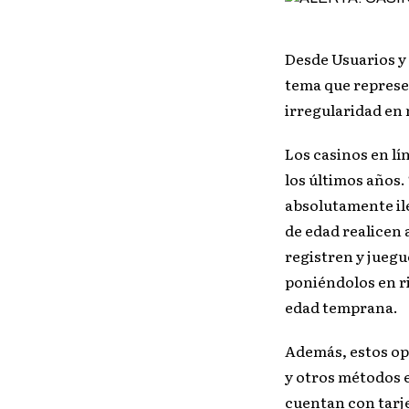
Desde Usuarios y
tema que represen
irregularidad en 
Los casinos en l
los últimos años
absolutamente il
de edad realicen 
registren y jueg
poniéndolos en r
edad temprana.
Además, estos ope
y otros métodos 
cuentan con tarje