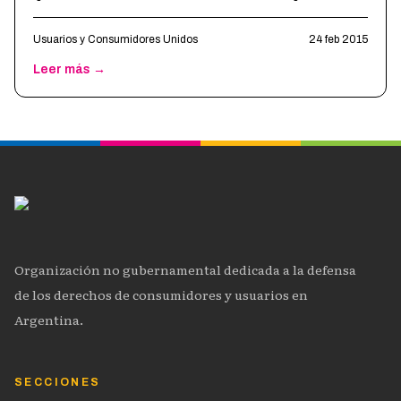
hijo, a que peleen por sus d
…
Usuarios y Consumidores Unidos
24 feb 2015
Leer más →
Organización no gubernamental dedicada a la defensa
de los derechos de consumidores y usuarios en
Argentina.
SECCIONES