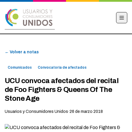
INICIO
← Volver a notas
CAMPAÑA
NOTICIAS
Comunicados
Convocatoria de afectados
EDUCACIÓN FINANCIERA
UCU convoca afectados del recital
HACÉ TU DENUNCIA
de Foo Fighters & Queens Of The
OBSERVATORIO
Stone Age
CONTACTO
Usuarios y Consumidores Unidos
·
26 de marzo 2018