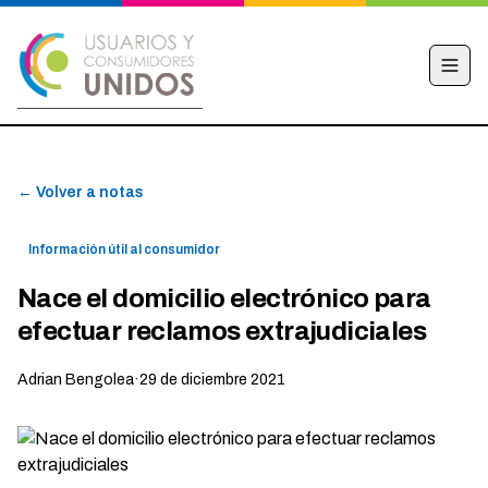
INICIO
← Volver a notas
CAMPAÑA
NOTICIAS
Información útil al consumidor
EDUCACIÓN FINANCIERA
Nace el domicilio electrónico para
HACÉ TU DENUNCIA
efectuar reclamos extrajudiciales
OBSERVATORIO
Adrian Bengolea
·
29 de diciembre 2021
CONTACTO