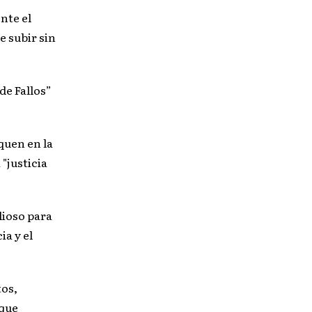
nte el
e subir sin
de Fallos”
squen en la
"justicia
lioso para
a y el
os,
 que