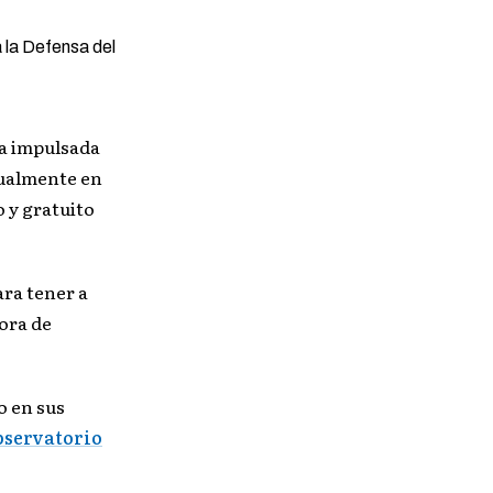
va impulsada
tualmente en
o y gratuito
ra tener a
ora de
o en sus
servatorio