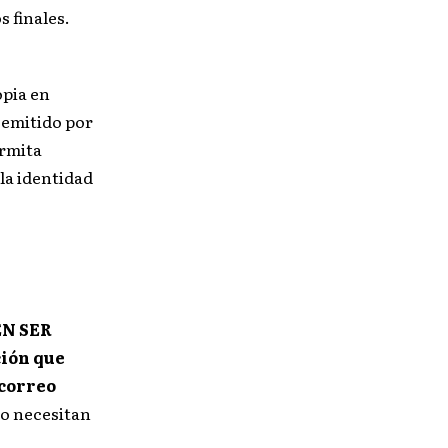
 finales.
opia en
 emitido por
ermita
 la identidad
EN SER
ión que
correo
no necesitan