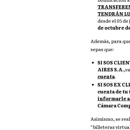
TRANSFEREN
TENDRÁN LUG
desde el 05 de 
de octubre de
Además, para que
sepas que:
SI SOS CLI
AIRES S.A.
,v
cuenta
.
SI SOS EX C
cuenta de tu
informarle a
Cámara Comp
Asimismo, se real
“billeteras virtu