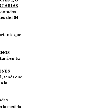
NCARIAS
ontados
es del 04
ortante que
ENOS
tará en tu
ENÉS
l
, tenés que
a la
nadas
en la medida