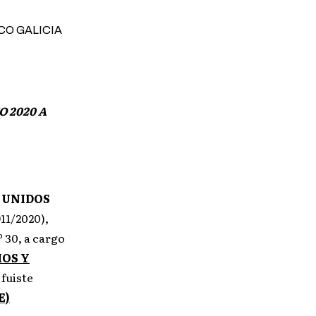
O 2020 A
 UNIDOS
911/2020),
 30, a cargo
OS Y
 fuiste
E)