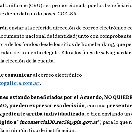
ual Uniforme (CVU) sea proporcionada por los beneficiarios
que dicho dato no lo posee COELSA.
erán enviar a la referida dirección de correo electrónico c
documento nacional de identidad junto con comprobante
ora de los fondos desde los sitios de homebanking, que p
aridad de la cuenta elegida. Ello a los fines de salvaguardar
 la elección de la cuenta.
ue comunicar
al correo electrónico
ogalicia.com.ar
.
enes estando beneficiados por el Acuerdo, NO QUIER
O, pueden expresar esa decisión
, con una p
resentac
expediente arriba individualizado
, o bien enviando un
gido a “
jncomercial30.sec59@pjn.gov.ar
”,
para lo que 
 ni ningún tipo de justificación.