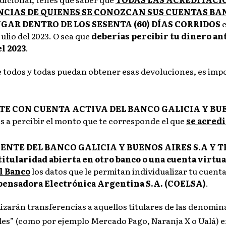
CIAS DE QUIENES SE CONOZCAN SUS CUENTAS BA
AR DENTRO DE LOS SESENTA (60) DÍAS CORRIDOS
c
julio del 2023. O sea que
deberías percibir tu dinero ant
l 2023
.
 todos y todas puedan obtener esas devoluciones, es imp
ENTE CON CUENTA ACTIVA DEL BANCO GALICIA
Y BU
as a percibir el monto que te corresponde el que
se acredi
LIENTE DEL BANCO GALICIA Y
BUENOS AIRES S.A Y
T
titularidad abierta en otro banco o una cuenta virtua
l Banco
los datos que le permitan individualizar tu cuenta 
ensadora Electrónica Argentina S.A. (COELSA)
.
izarán transferencias a aquellos titulares de las denomi
ales” (como por ejemplo Mercado Pago, Naranja X o Ualá) 