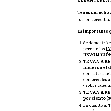
DURANTE EL AÑ
Tenés derecho 
fueron acreditad
Es importante q
Se demostró en
pero no los
IN
DEVOLUCIÓ
TE VAN A R
hicieron el 
con la tasa a
comerciales a t
- sobre tales i
TE VAN A R
por ciento (
En cuanto al
T
bonificación a