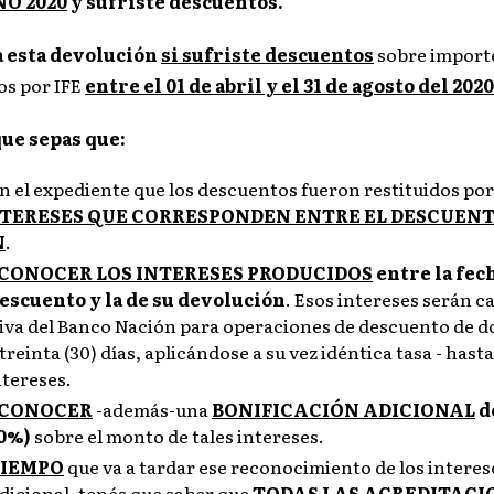
O 2020
y sufriste descuentos.
a esta devolución
si
sufriste descuentos
sobre importe
os por IFE
entre el 01 de abril y el 31 de agosto del 2020
ue sepas que:
 el expediente que los descuentos fueron restituidos por
TERESES QUE CORRESPONDEN ENTRE EL DESCUENT
N
.
ECONOCER LOS INTERESES PRODUCIDOS
entre la fec
descuento y la de su devolución
. Esos intereses serán c
ctiva del Banco Nación para operaciones de descuento de
reinta (30) días, aplicándose a su vez idéntica tasa - hasta
ntereses.
ECONOCER
-además-una
BONIFICACIÓN ADICIONAL
d
30%)
sobre el monto de tales intereses.
IEMPO
que va a tardar ese reconocimiento de los interese
dicional, tenés que saber que
TODAS LAS ACREDITACI