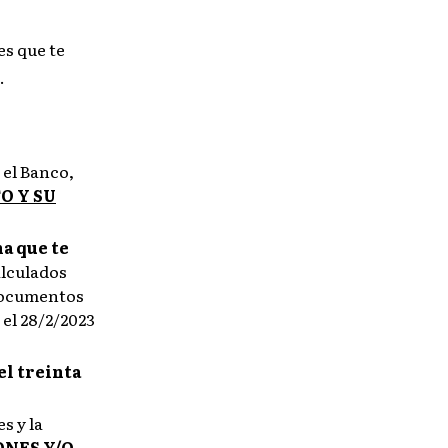
s que te
.
 el Banco,
O Y SU
ha que te
alculados
 documentos
 el 28/2/2023
el treinta
s y la
ONES Y/O