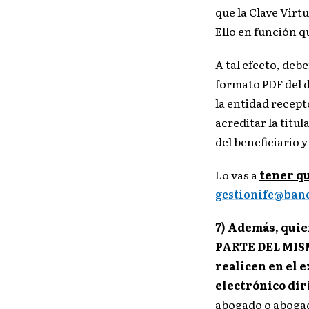
que la Clave Virt
Ello en función 
A tal efecto, deb
formato PDF del 
la entidad recept
acreditar la titul
del beneficiario y
Lo vas a
tener q
gestionife@banc
7) Además, qui
PARTE DEL MISM
realicen en el 
electrónico diri
abogado o abogada