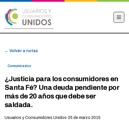
INICIO
← Volver a notas
CAMPAÑA
NOTICIAS
Comunicados
EDUCACIÓN FINANCIERA
¿Justicia para los consumidores en
HACÉ TU DENUNCIA
Santa Fé? Una deuda pendiente por
OBSERVATORIO
más de 20 años que debe ser
saldada.
CONTACTO
Usuarios y Consumidores Unidos
·
25 de marzo 2015